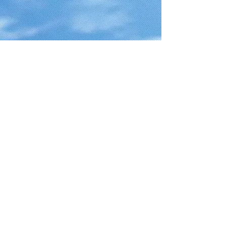
Telefono
+39 328 2185258
Email
info@nstwindsurfcenter.it
Follow