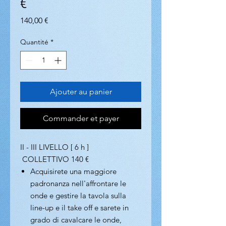
€
Prix
140,00 €
Quantité
*
Ajouter au panier
Commander et payer
II - III LIVELLO [ 6 h ]
COLLETTIVO 140 €
Acquisirete una maggiore
padronanza nell'affrontare le
onde e gestire la tavola sulla
line-up e il take off e sarete in
grado di cavalcare le onde,